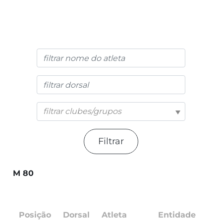
filtrar clubes/grupos
Filtrar
M 80
Posição
Dorsal
Atleta
Entidade
P