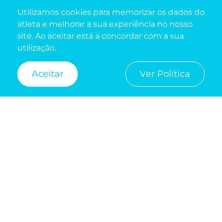
Utilizamos cookies para memorizar os dados do
atleta e melhorar a sua experiência no nosso
site. Ao aceitar está a concordar com a sua
utilização.
INSCRIÇÕES
WE RUN SPORT CONSULTING
Aceitar
Ver Política
218 228 784 (CHAMADA PARA A REDE FIXA
NACIONAL)
2ª A 6ª FEIRA
9H30 ÀS 17H00
RECLAMAÇÕES
RGPD
COOKIES
LITÍGIOS
CONDIÇÕES
© Todos os direitos reservados | Desenvolvido by
NIXA