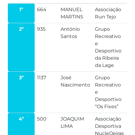
1º
664
MANUEL
Associação
MARTINS
Run Tejo
2º
935
António
Grupo
Santos
Recreativo
e
Desportivo
da Ribeira
da Lage
3º
1137
José
Grupo
Nascimento
Recreativo
e
Desportivo
“Os Fixes”
4º
500
JOAQUIM
Associação
LIMA
Desportiva
NucleOeiras