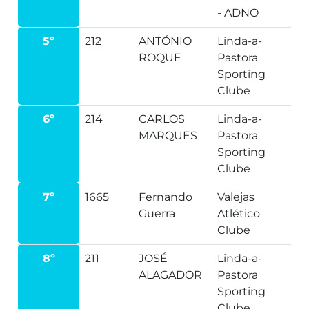
- ADNO
5º
212
ANTÓNIO
Linda-a-
ROQUE
Pastora
Sporting
Clube
6º
214
CARLOS
Linda-a-
MARQUES
Pastora
Sporting
Clube
7º
1665
Fernando
Valejas
Guerra
Atlético
Clube
8º
211
JOSÉ
Linda-a-
ALAGADOR
Pastora
Sporting
Clube