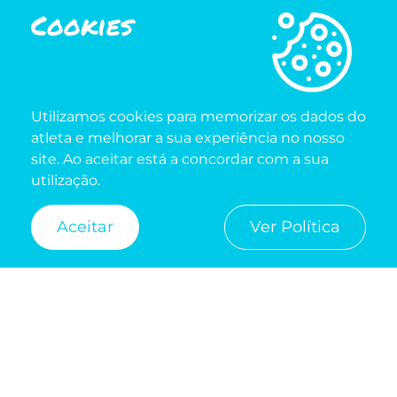
Cookies
INSCRIÇÕES
WE RUN SPORT CONSULTING
Utilizamos cookies para memorizar os dados do
atleta e melhorar a sua experiência no nosso
218 228 784 (CHAMADA PARA A REDE FIXA
site. Ao aceitar está a concordar com a sua
NACIONAL)
utilização.
2ª A 6ª FEIRA
Aceitar
Ver Política
9H30 ÀS 17H00
RECLAMAÇÕES
RGPD
COOKIES
LITÍGIOS
CONDIÇÕES
© Todos os direitos reservados | Desenvolvido by
NIXA