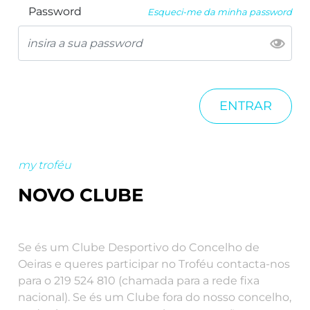
Password
Esqueci-me da minha password
ENTRAR
my troféu
NOVO CLUBE
Se és um Clube Desportivo do Concelho de
Oeiras e queres participar no Troféu contacta-nos
para o 219 524 810 (chamada para a rede fixa
nacional). Se és um Clube fora do nosso concelho,