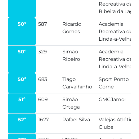
Recreativa da
Ribeira da Lage
50º
587
Ricardo
Academia
Gomes
Recreativa de
Linda-a-Velha
50º
329
Simão
Academia
Ribeiro
Recreativa de
Linda-a-Velha
50º
683
Tiago
Sport Ponto
Carvalhinho
Come
51º
609
Simão
GMCJamor
Ortega
52º
1627
Rafael Silva
Valejas Atlético
Clube