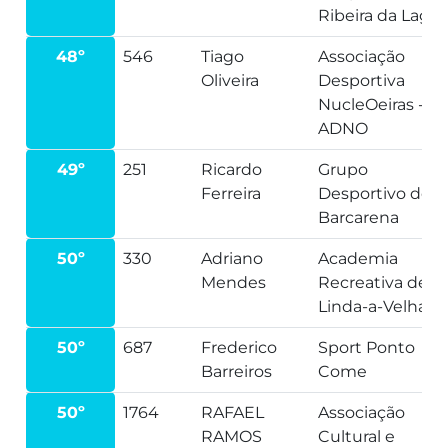
Ribeira da Lage
48º
546
Tiago
Associação
Oliveira
Desportiva
NucleOeiras -
ADNO
49º
251
Ricardo
Grupo
Ferreira
Desportivo de
Barcarena
50º
330
Adriano
Academia
Mendes
Recreativa de
Linda-a-Velha
50º
687
Frederico
Sport Ponto
Barreiros
Come
50º
1764
RAFAEL
Associação
RAMOS
Cultural e