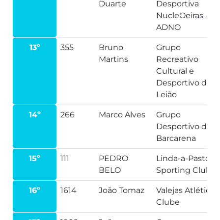
Duarte
Desportiva
NucleOeiras -
ADNO
13º
355
Bruno
Grupo
Martins
Recreativo
Cultural e
Desportivo de
Leião
14º
266
Marco Alves
Grupo
Desportivo de
Barcarena
15º
111
PEDRO
Linda-a-Pastora
BELO
Sporting Clube
16º
1614
João Tomaz
Valejas Atlético
Clube