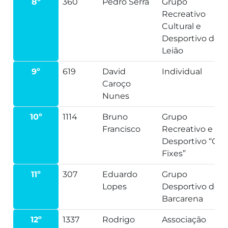
8º
360
Pedro Serra
Grupo
Recreativo
Cultural e
Desportivo de
Leião
9º
619
David
Individual
Caroço
Nunes
10º
1114
Bruno
Grupo
Francisco
Recreativo e
Desportivo “Os
Fixes”
11º
307
Eduardo
Grupo
Lopes
Desportivo de
Barcarena
12º
1337
Rodrigo
Associação