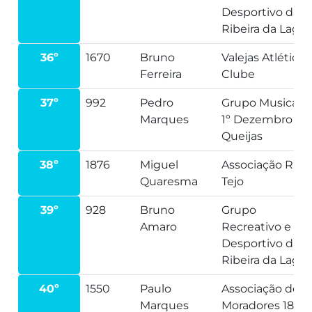
Desportivo da
Ribeira da Lage
36º
1670
Bruno
Valejas Atlético
Ferreira
Clube
37º
992
Pedro
Grupo Musical
Marques
1º Dezembro
Queijas
38º
1876
Miguel
Associação Run
Quaresma
Tejo
39º
928
Bruno
Grupo
Amaro
Recreativo e
Desportivo da
Ribeira da Lage
40º
1550
Paulo
Associação de
Marques
Moradores 18