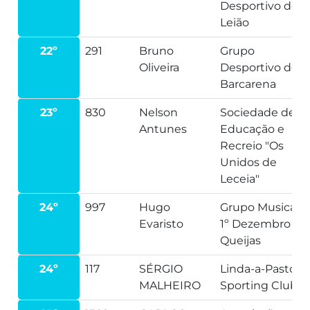
Desportivo de
Leião
22º
291
Bruno
Grupo
Oliveira
Desportivo de
Barcarena
23º
830
Nelson
Sociedade de
Antunes
Educação e
Recreio "Os
Unidos de
Leceia"
24º
997
Hugo
Grupo Musical
Evaristo
1º Dezembro
Queijas
24º
117
SÉRGIO
Linda-a-Pastora
MALHEIRO
Sporting Clube