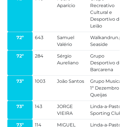
Aparício
Recreativo
Cultural e
Desportivo de
Leião
72º
643
Samuel
Walkandrun.pt-
Valério
Seaside
72º
284
Sérgio
Grupo
Aureliano
Desportivo de
Barcarena
73º
1003
João Santos
Grupo Musical
1º Dezembro
Queijas
73º
143
JORGE
Linda-a-Pastora
VIEIRA
Sporting Clube
73º
114
MIGUEL
Linda-a-Pastora