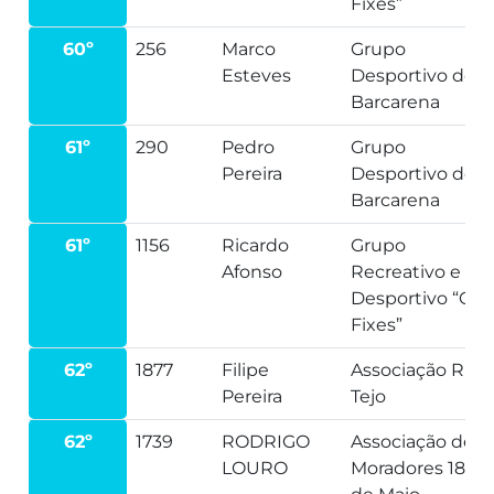
Fixes”
60º
256
Marco
Grupo
Esteves
Desportivo de
Barcarena
61º
290
Pedro
Grupo
Pereira
Desportivo de
Barcarena
61º
1156
Ricardo
Grupo
Afonso
Recreativo e
Desportivo “Os
Fixes”
62º
1877
Filipe
Associação Run
Pereira
Tejo
62º
1739
RODRIGO
Associação de
LOURO
Moradores 18