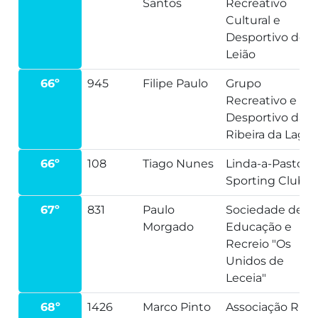
Santos
Recreativo
Cultural e
Desportivo de
Leião
66º
945
Filipe Paulo
Grupo
Recreativo e
Desportivo da
Ribeira da Lage
66º
108
Tiago Nunes
Linda-a-Pastora
Sporting Clube
67º
831
Paulo
Sociedade de
Morgado
Educação e
Recreio "Os
Unidos de
Leceia"
68º
1426
Marco Pinto
Associação Run