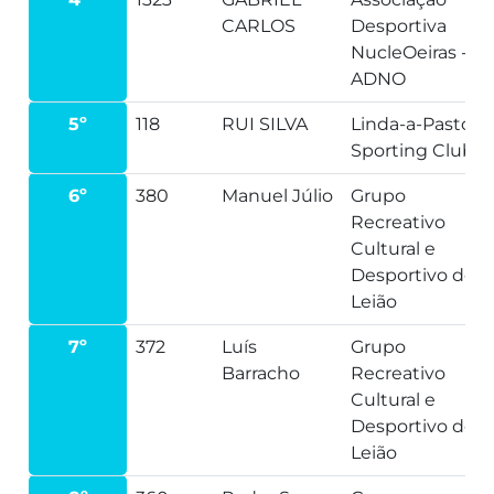
CARLOS
Desportiva
NucleOeiras -
ADNO
5º
118
RUI SILVA
Linda-a-Pastora
Sporting Clube
6º
380
Manuel Júlio
Grupo
Recreativo
Cultural e
Desportivo de
Leião
7º
372
Luís
Grupo
Barracho
Recreativo
Cultural e
Desportivo de
Leião