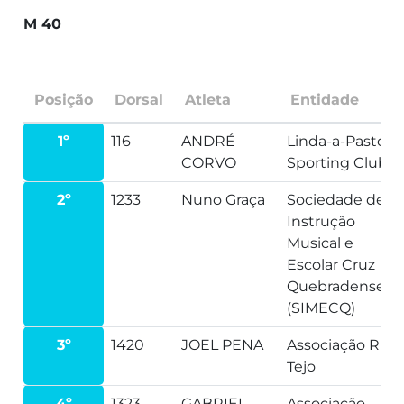
M 40
Posição
Dorsal
Atleta
Entidade
1º
116
ANDRÉ
Linda-a-Pastora
CORVO
Sporting Clube
2º
1233
Nuno Graça
Sociedade de
Instrução
Musical e
Escolar Cruz
Quebradense
(SIMECQ)
3º
1420
JOEL PENA
Associação Run
Tejo
4º
1323
GABRIEL
Associação