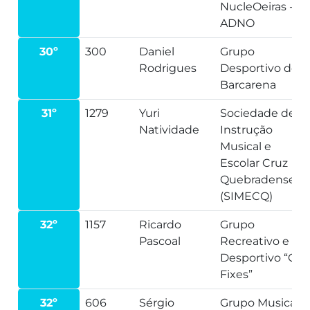
NucleOeiras -
ADNO
30º
300
Daniel
Grupo
Rodrigues
Desportivo de
Barcarena
31º
1279
Yuri
Sociedade de
Natividade
Instrução
Musical e
Escolar Cruz
Quebradense
(SIMECQ)
32º
1157
Ricardo
Grupo
Pascoal
Recreativo e
Desportivo “Os
Fixes”
32º
606
Sérgio
Grupo Musical