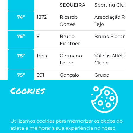
SEQUEIRA
Sporting Clube
74º
1872
Ricardo
Associação Run
Cortes
Tejo
75º
8
Bruno
Bruno Fichtner
Fichtner
75º
1664
Germano
Valejas Atlético
Louro
Clube
75º
891
Gonçalo
Grupo
Faria
Recreativo
Cookies
Cultural e
Desportivo de
Leião
75º
1167
Hugo Reis
Grupo
Utilizamos cookies para memorizar os dados do
Recreativo e
atleta e melhorar a sua experiência no nosso
Desportivo “Os