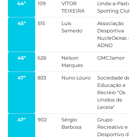
44º
109
VÍTOR
Linda-a-Pastora
TEIXEIRA
Sporting Clube
45º
515
Luis
Associação
Semedo
Desportiva
NucleOeiras -
ADNO
46º
626
Nelson
GMCJamor
Marques
47º
833
Nuno Louro
Sociedade de
Educação e
Recreio "Os
Unidos de
Leceia"
47º
902
Sérgio
Grupo
Barbosa
Recreativo e
Desportivo da