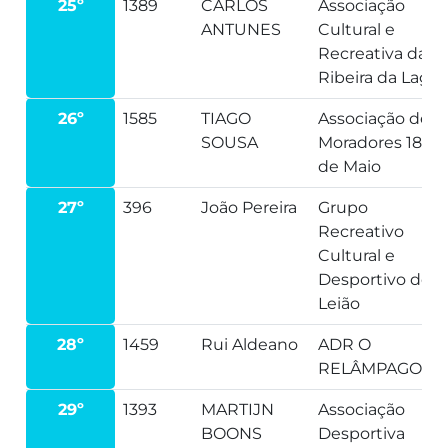
25º
1389
CARLOS
Associação
ANTUNES
Cultural e
Recreativa da
Ribeira da Lage
26º
1585
TIAGO
Associação de
SOUSA
Moradores 18
de Maio
27º
396
João Pereira
Grupo
Recreativo
Cultural e
Desportivo de
Leião
28º
1459
Rui Aldeano
ADR O
RELÂMPAGO
29º
1393
MARTIJN
Associação
BOONS
Desportiva