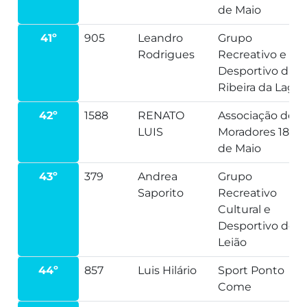
de Maio
41º
905
Leandro
Grupo
Rodrigues
Recreativo e
Desportivo da
Ribeira da Lage
42º
1588
RENATO
Associação de
LUIS
Moradores 18
de Maio
43º
379
Andrea
Grupo
Saporito
Recreativo
Cultural e
Desportivo de
Leião
44º
857
Luis Hilário
Sport Ponto
Come