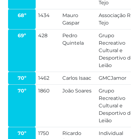
Tejo
68º
1434
Mauro
Associação Run
Gaspar
Tejo
69º
428
Pedro
Grupo
Quintela
Recreativo
Cultural e
Desportivo de
Leião
70º
1462
Carlos Isaac
GMCJamor
70º
1860
João Soares
Grupo
Recreativo
Cultural e
Desportivo de
Leião
70º
1750
Ricardo
Individual