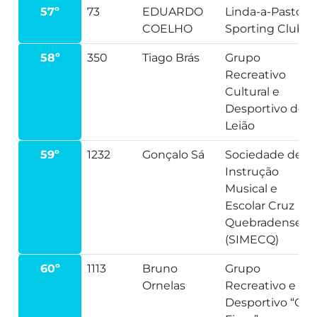
57º
73
EDUARDO
Linda-a-Pastora
COELHO
Sporting Clube
58º
350
Tiago Brás
Grupo
Recreativo
Cultural e
Desportivo de
Leião
59º
1232
Gonçalo Sá
Sociedade de
Instrução
Musical e
Escolar Cruz
Quebradense
(SIMECQ)
60º
1113
Bruno
Grupo
Ornelas
Recreativo e
Desportivo “Os