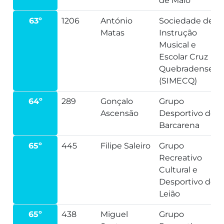
de Maio
63º
1206
António
Sociedade de
Matas
Instrução
Musical e
Escolar Cruz
Quebradense
(SIMECQ)
64º
289
Gonçalo
Grupo
Ascensão
Desportivo de
Barcarena
65º
445
Filipe Saleiro
Grupo
Recreativo
Cultural e
Desportivo de
Leião
65º
438
Miguel
Grupo