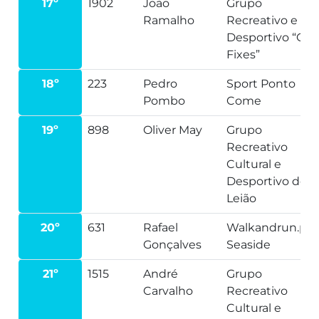
17º
1902
João
Grupo
Ramalho
Recreativo e
Desportivo “Os
Fixes”
18º
223
Pedro
Sport Ponto
Pombo
Come
19º
898
Oliver May
Grupo
Recreativo
Cultural e
Desportivo de
Leião
20º
631
Rafael
Walkandrun.pt-
Gonçalves
Seaside
21º
1515
André
Grupo
Carvalho
Recreativo
Cultural e