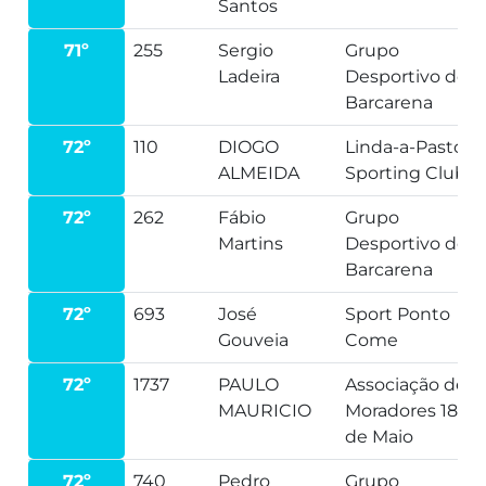
Santos
71º
255
Sergio
Grupo
Ladeira
Desportivo de
Barcarena
72º
110
DIOGO
Linda-a-Pastora
ALMEIDA
Sporting Clube
72º
262
Fábio
Grupo
Martins
Desportivo de
Barcarena
72º
693
José
Sport Ponto
Gouveia
Come
72º
1737
PAULO
Associação de
MAURICIO
Moradores 18
de Maio
72º
740
Pedro
Grupo