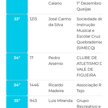
Caiano
1º Dezembro
Queijas
33º
1213
José Carmo
Sociedade de
da Silva
Instrução
Musical e
Escolar Cruz
Quebradense
(SIMECQ)
34º
17
Pedro
CLUBE DE
Arsénio
ATLETISMO DE
VALE DE
FIGUEIRA
34º
1446
Ricardo
Associação Run
Madeira
Tejo
35º
943
Luis Miranda
Grupo
Recreativo e