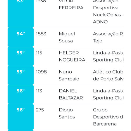
53º
1338
VITOR
Associação
FERREIRA
Desportiva
NucleOeiras -
ADNO
54º
1883
Miguel
Associação Run
Sousa
Tejo
55º
115
HELDER
Linda-a-Pastora
NOGUEIRA
Sporting Clube
55º
1098
Nuno
Atlético Clube
Sampaio
de Porto Salvo
56º
113
DANIEL
Linda-a-Pastora
BALTAZAR
Sporting Clube
56º
275
Diogo
Grupo
Santos
Desportivo de
Barcarena