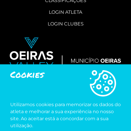
CLASSIFICAÇÕES
LOGIN ATLETA
LOGIN CLUBES
Cookies
INSCRIÇÕES
WE RUN SPORT CONSULTING
218 228 784 (CHAMADA PARA A REDE FIXA
Utilizamos cookies para memorizar os dados do
NACIONAL)
atleta e melhorar a sua experiência no nosso
site. Ao aceitar está a concordar com a sua
2ª A 6ª FEIRA
utilização.